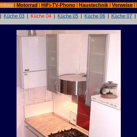
enbau
|
Motorrad
|
HiFi-TV-Phono
|
Haustechnik
|
Verweise
|
|
Küche 03
|
Küche 04
|
Küche 05
|
Küche 06
|
Küche 07