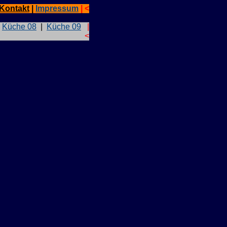
Kontakt
|
Impressum
| <
.
|
Küche 08
|
Küche 09
|
<
.